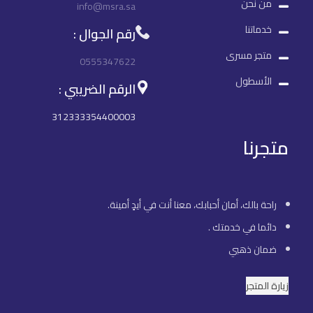
من نحن
info@msra.sa
خدماتنا
رقم الجوال :
متجر مسرى
0555347622
الأسطول
الرقم الضريبي :
312333354400003
متجرنا
راحة بالك، أمان أحبابك، معنا أنت في أيدٍ أمينة.
دائما في خدمتك .
ضمان ذهبي
زيارة المتجر