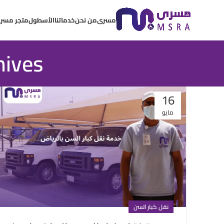
مسرى
من نحن
خدماتنا
الأسطول
متجر مسر
Tag Archives
16
مايو
نقل كبار السن