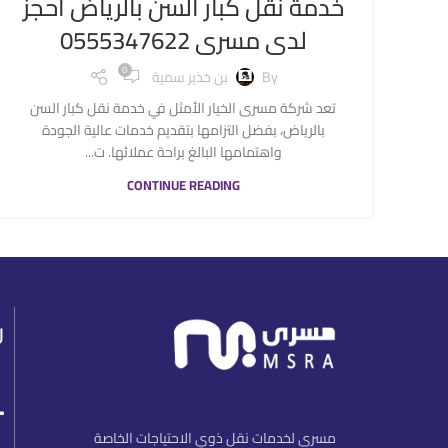
خدمة نقل كبار السن بالرياض احجز
لدى مسرى 0555347622
0
By
بن خذير سمية
تعد شركة مسرى الخيار الأمثل في خدمة نقل كبار السن
بالرياض، بفضل التزامها بتقديم خدمات عالية الجودة
واهتمامها البالغ براحة عملائها. ت...
CONTINUE READING
ر
مسرى لخدمات نقل ذوي الاحتياجات الخاصة