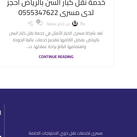
خدمة نقل كبار السن بالرياض احجز
لدى مسرى 0555347622
0
By
بن خذير سمية
تعد شركة مسرى الخيار الأمثل في خدمة نقل كبار السن
بالرياض، بفضل التزامها بتقديم خدمات عالية الجودة
واهتمامها البالغ براحة عملائها. ت...
CONTINUE READING
ر
مسرى لخدمات نقل ذوي الاحتياجات الخاصة