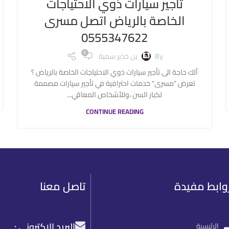
تأجير سيارات ذوي الاحتياجات
الخاصة بالرياض اتصل مسرى
0555347622
0
By
بن خذير سمية
ألك حاجة الى تأجير سيارات ذوي الاحتياجات الخاصة بالرياض ؟
تعرض "مسرى" خدمات احترافية في تأجير سيارات مصممة
لكبار السن ،وللأشخاص المعاقي...
CONTINUE READING
وابط مفيدة
تاصل معنا
البريد الاكتروني :
الرئيسية