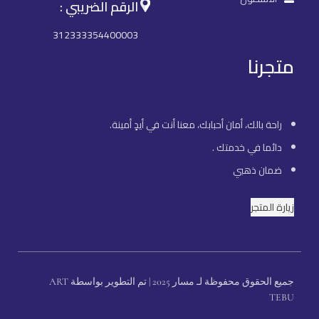
الرقم الضريبي :
312333354400003
متجرنا
راحة بالك، أمان أحبابك، معنا أنت في أيدٍ أمينة.
دائما في خدمتك .
ضمان ذهبي
زيارة المتجر
جميع الحقوق محفوظة لـ مسار 2025 | تم التطوير بواسطة ART
TEBU