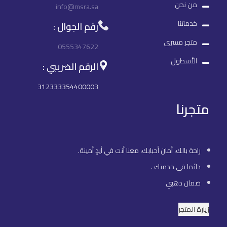
من نحن
info@msra.sa
خدماتنا
رقم الجوال :
متجر مسرى
0555347622
الأسطول
الرقم الضريبي :
312333354400003
متجرنا
راحة بالك، أمان أحبابك، معنا أنت في أيدٍ أمينة.
دائما في خدمتك .
ضمان ذهبي
زيارة المتجر