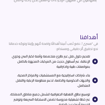
أهدافنا
في "مسرى"، نضع نُصب أعيننا أهدافًا واضحة تُلهم رؤيتنا وتوجّه خدماتنا
نحو تحقيق أثر حقيقي ومستدام:
تقديم حلول نقل غير طارئ متخصصة وآمنة لكبار السن وذوي
الإعاقة، عبر أسطول حديث من المركبات المجهزة بالكامل
بمواصفات طبية واحترافية
بناء شراكات استراتيجية مع المستشفيات والمراكز الصحية،
والجهات الحكومية والخاصة، لدعم منظومة الرعاية والتنقل
المتكامل.
توسيع نطاق التغطية الجغرافية لتشمل جميع مناطق المملكة،
عبر خطة تشغيلية مدروسة تضمن الاستجابة السريعة وتوفير
الخدمة أينما دعت الحاجة.