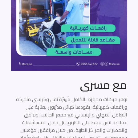
مع مسرى
نوفر مركبات مجهزة بالكامل بأسِرّة نقل وكراسي متحركة
ورافعات كهربائية، يقودها كباتن مدرّبون بعناية على
التعامل المهني والإنساني مع جميع الحالات. ونرافق
عملاءنا ليس فقط على الطريق، بل داخل المستشفيات
والمطارات والمراكز الطبية، من خلال مرافقين مؤهلين
يسهمون في تسهيل الإجراءات والتنقل بكل راحة وأمان.